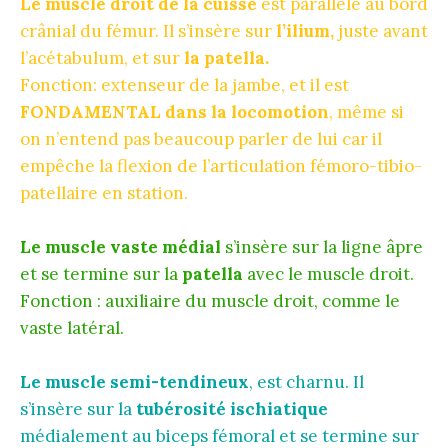
Le muscle droit de la cuisse
est parallèle au bord
crânial du fémur. Il s’insère sur
l’ilium,
juste avant
l’acétabulum, et sur
la patella.
Fonction: extenseur de la jambe, et il est
FONDAMENTAL dans la locomotion
, même si
on n’entend pas beaucoup parler de lui car il
empêche la flexion de l’articulation fémoro-tibio-
patellaire en station.
Le muscle vaste médial
s’insère sur la ligne âpre
et se termine sur la
patella
avec le muscle droit.
Fonction : auxiliaire du muscle droit, comme le
vaste latéral.
Le muscle semi-tendineux
, est charnu. Il
s’insère sur la
tubérosité ischiatique
médialement au biceps fémoral et se termine sur