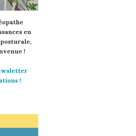
téopathe
ssances en
 posturale,
nvenue !
ewsletter
tions !