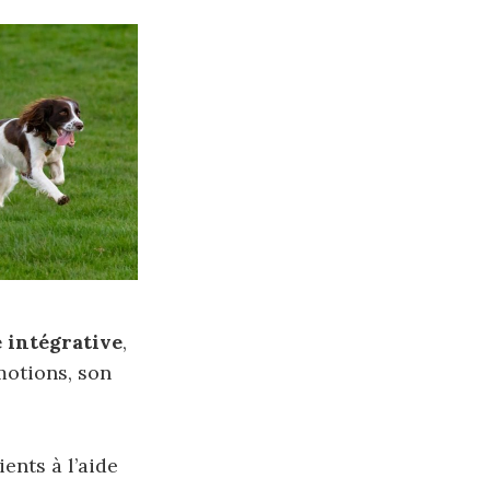
 intégrative
,
otions, son
ents à l’aide