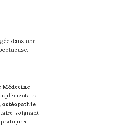
agée dans une
spectueuse.
e Médecine
complémentaire
 ostéopathie
étaire-soignant
 pratiques