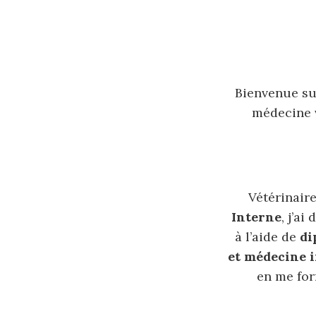
Bienvenue su
médecine v
Vétérinair
Interne
, j’a
à l’aide de
di
et médecine i
en me for