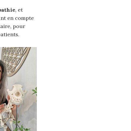
pathie
, et
ant en compte
taire, pour
atients.