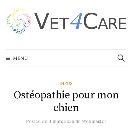
Aller
au
contenu
Recher
MENU
INFOS
Ostéopathie pour mon
chien
Posted
on
3 mars 2026
de
Webmaster