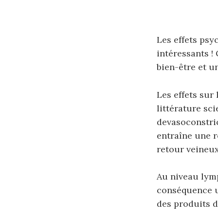
Les effets psy
intéressants !
bien-être et u
Les effets sur
littérature sc
devasoconstric
entraîne une r
retour veineux
Au niveau lymp
conséquence u
des produits d