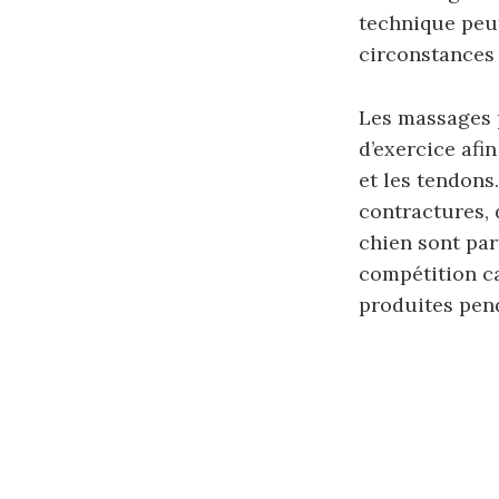
technique peut
circonstances s
Les massages 
d’exercice afin
et les tendons
contractures, 
chien sont par
compétition ca
produites penda