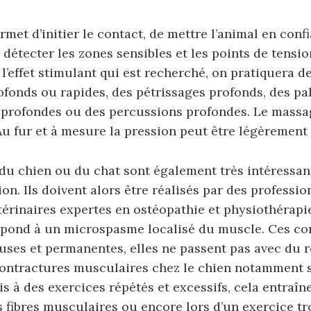
rmet d’initier le contact, de mettre l’animal en confi
 détecter les zones sensibles et les points de tensio
 l’effet stimulant qui est recherché, on pratiquera d
ofonds ou rapides, des pétrissages profonds, des pa
 profondes ou des percussions profondes. Le massag
 Au fur et à mesure la pression peut être légèremen
u chien ou du chat sont également très intéressant
ion. Ils doivent alors être réalisés par des professi
rinaires expertes en ostéopathie et physiothérapie
spond à un microspasme localisé du muscle. Ces co
ses et permanentes, elles ne passent pas avec du 
contractures musculaires chez le chien notamment 
 à des exercices répétés et excessifs, cela entraîn
 fibres musculaires ou encore lors d’un exercice tr