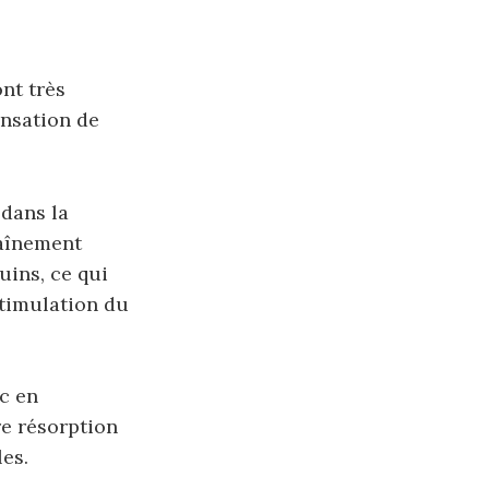
nt très
ensation de
 dans la
haînement
uins, ce qui
stimulation du
c en
e résorption
es.