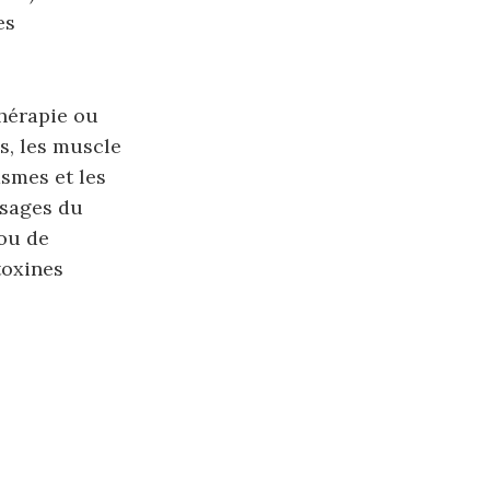
es
hérapie ou
as, les muscle
smes et les
ssages du
 ou de
toxines