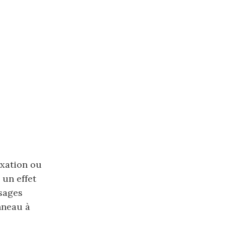
axation ou
 un effet
ssages
anneau à