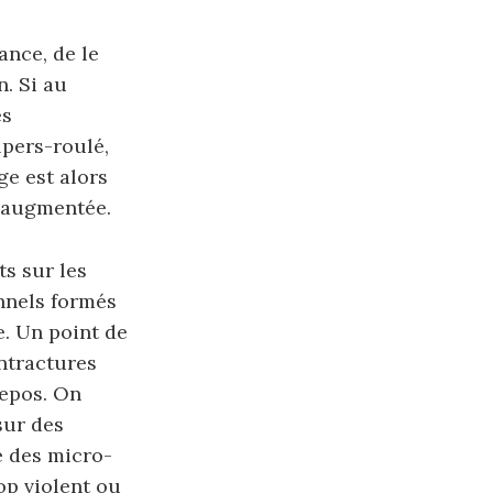
ance, de le
n. Si au
es
lpers-roulé,
e est alors
t augmentée.
s sur les
onnels formés
. Un point de
ntractures
repos. On
sur des
e des micro-
op violent ou