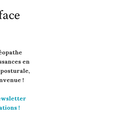
face
téopathe
ssances en
 posturale,
nvenue !
ewsletter
tions !