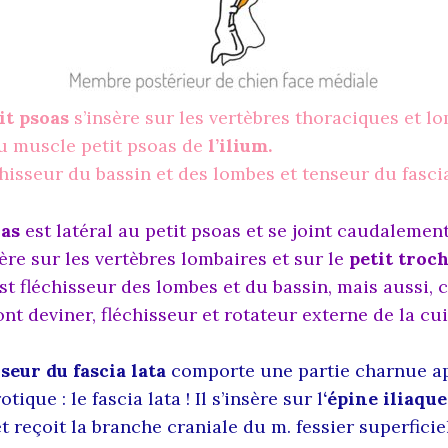
it psoas
s’insère sur les vertèbres thoraciques et lo
du muscle petit psoas de
l’ilium.
hisseur du bassin et des lombes et tenseur du fascia
oas
est latéral au petit psoas et se joint caudaleme
nsère sur les vertèbres lombaires et sur le
petit troc
est fléchisseur des lombes et du bassin, mais aussi,
ont deviner, fléchisseur et rotateur externe de la cui
seur du fascia lata
comporte une partie charnue ap
tique : le fascia lata ! Il s’insère sur l
‘épine iliaque
 reçoit la branche craniale du m. fessier superficiel