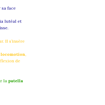
r sa face
ia lutéal et
isse.
. Il s’insère
locomotion
,
flexion de
r la
patella