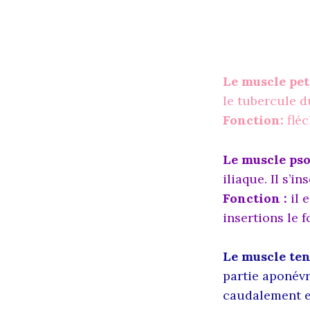
Le muscle pet
le tubercule 
Fonction:
fléc
Le muscle ps
iliaque. Il s’i
Fonction :
il 
insertions le f
Le muscle ten
partie aponévro
caudalement et