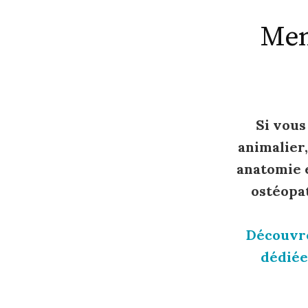
Mem
Si vous
animalier
anatomie e
ostéopa
Découvre
dédiée