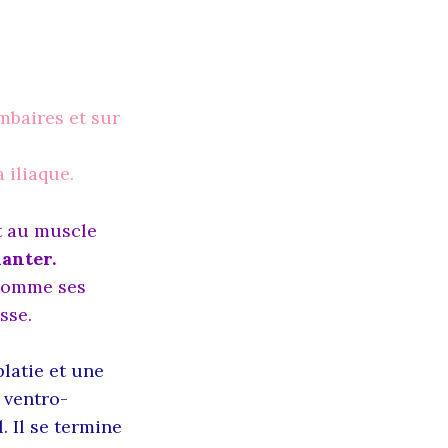
mbaires et sur
 iliaque.
nt au muscle
hanter.
 comme ses
sse.
latie et une
ventro-
. Il se termine