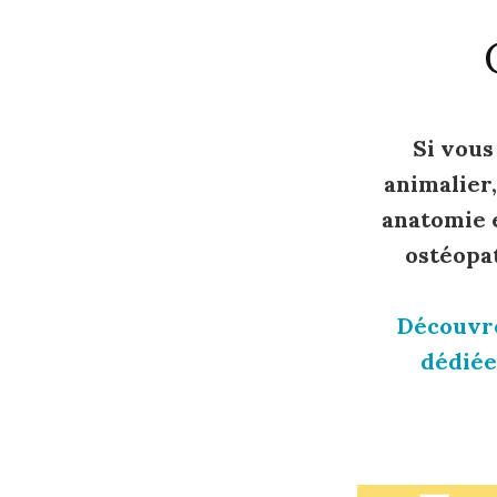
Si vous
animalier
anatomie e
ostéopa
Découvre
dédiée