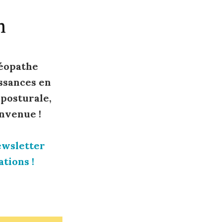
n
téopathe
ssances en
 posturale,
nvenue !
ewsletter
tions !