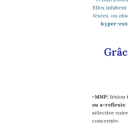
Elles inhibent
lésées, on ob
hyper-ext
Grâce
-MNP:
lésion
ou a-reflexie
.
sélective voir
concernée.