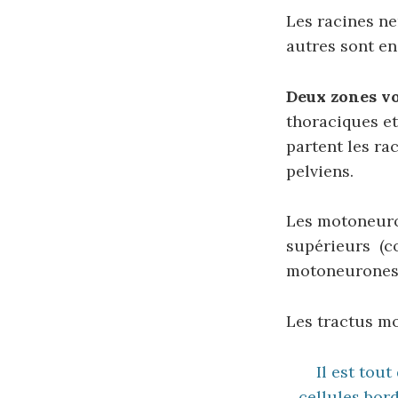
Les racines ne
autres sont en
Deux zones vo
thoraciques et
partent les ra
pelviens.
Les motoneuro
supérieurs (co
motoneurones 
Les tractus mo
Il est tou
cellules bor