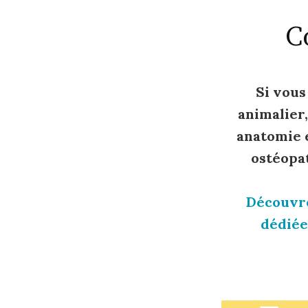
C
Si vous
animalier
anatomie e
ostéopa
Découvre
dédiée