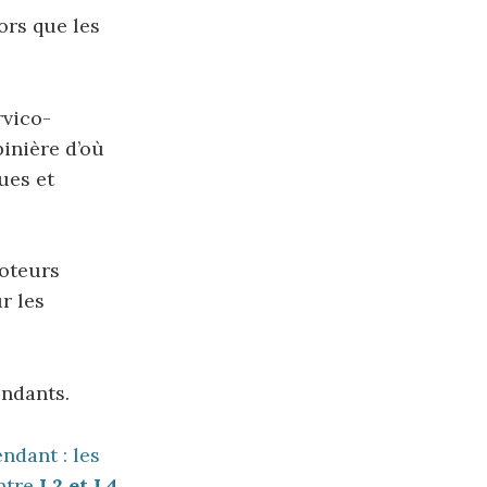
ors que les
rvico-
inière d’où
ues et
oteurs
r les
endants.
ndant : les
entre
L2 et L4
.