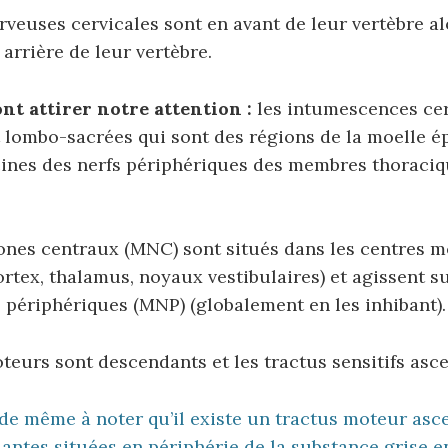
rveuses cervicales sont en avant de leur vertèbre al
 arrière de leur vertèbre.
nt attirer notre attention :
les intumescences ce
 lombo-sacrées qui sont des régions de la moelle ép
cines des nerfs périphériques des membres thoraciq
nes centraux (MNC) sont situés dans les centres m
rtex, thalamus, noyaux vestibulaires) et agissent su
périphériques (MNP) (globalement en les inhibant).
teurs sont descendants et les tractus sensitifs asc
t de même à noter qu’il existe un tractus moteur asce
dantes situées en périphérie de la substance grise 