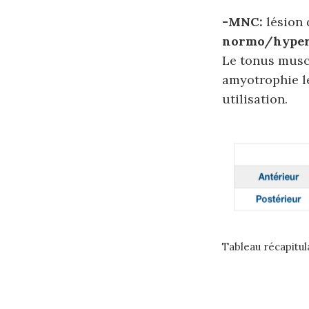
-MNC:
lésion 
normo/hyperr
Le tonus musc
amyotrophie l
utilisation.
Tableau récapitul