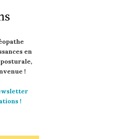
ns
téopathe
ssances en
 posturale,
nvenue !
ewsletter
tions !