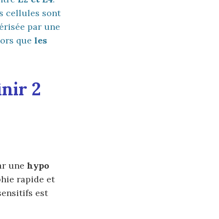
s cellules sont
érisée par une
lors que
les
inir 2
par une
hypo
hie rapide et
ensitifs est