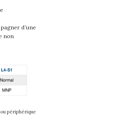
ne
mpagner d’une
e non
 ou périphérique